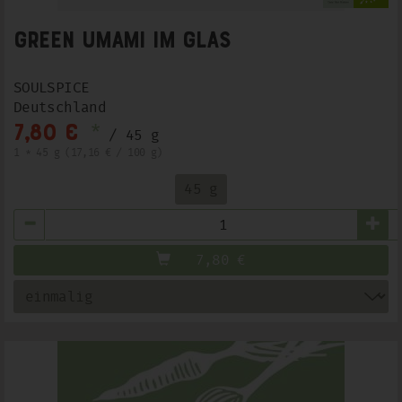
Green Umami im Glas
SOULSPICE
Deutschland
*
7,80 €
/ 45 g
1 * 45 g (17,16 € / 100 g)
45 g
Anzahl
7,80
€