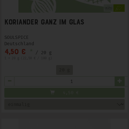
Koriander ganz im Glas
SOULSPICE
Deutschland
*
4,50 €
/ 20 g
1 * 20 g (22,50 € / 100 g)
20 g
Anzahl
4,50
€