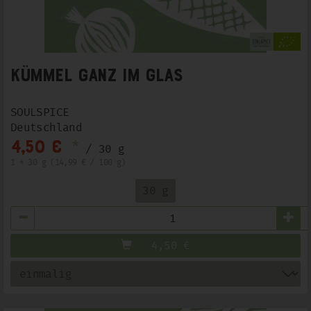
Kümmel ganz im Glas
SOULSPICE
Deutschland
*
4,50 €
/ 30 g
1 * 30 g (14,99 € / 100 g)
30 g
Anzahl
4,50
€