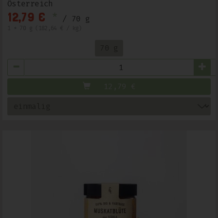
Österreich
*
12,79 €
/ 70 g
1 * 70 g (182,64 € / kg)
70 g
Anzahl
12,79
€