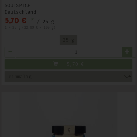
SOULSPICE
Deutschland
*
5,70 €
/ 25 g
1 * 25 g (22,80 € / 100 g)
25 g
Anzahl
5,70
€