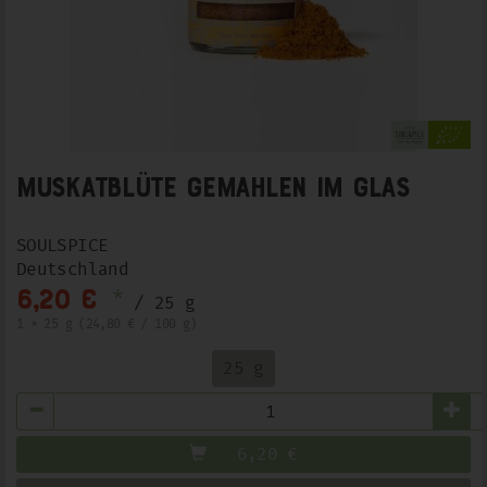
Muskatblüte gemahlen im Glas
SOULSPICE
Deutschland
*
6,20 €
/ 25 g
1 * 25 g (24,80 € / 100 g)
25 g
Anzahl
6,20
€