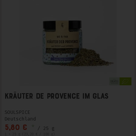
Kräuter de Provence im Glas
SOULSPICE
Deutschland
*
5,80 €
/ 25 g
1 * 25 g (23,20 € / 100 g)