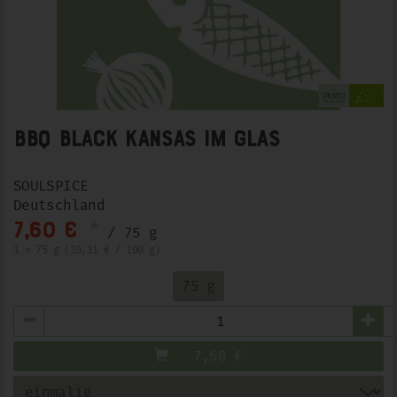
BBQ Black Kansas im Glas
SOULSPICE
Deutschland
*
7,60 €
/ 75 g
1 * 75 g (10,11 € / 100 g)
75 g
Anzahl
7,60
€