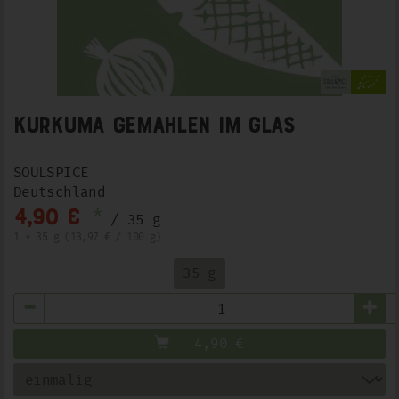
Kurkuma gemahlen im Glas
SOULSPICE
Deutschland
*
4,90 €
/ 35 g
1 * 35 g (13,97 € / 100 g)
35 g
Anzahl
4,90
€