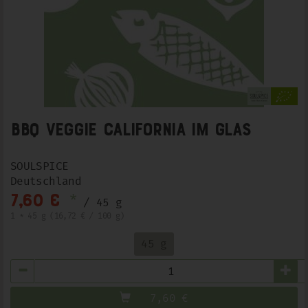
BBQ Veggie California im Glas
SOULSPICE
Deutschland
*
7,60 €
/ 45 g
1 * 45 g (16,72 € / 100 g)
45 g
Anzahl
7,60
€