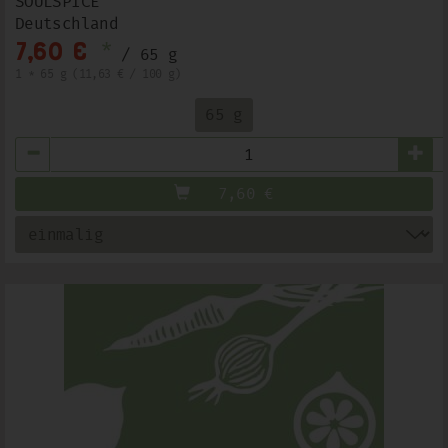
SOULSPICE
Deutschland
*
7,60 €
/ 65 g
1 * 65 g (11,63 € / 100 g)
65 g
Anzahl
7,60
€