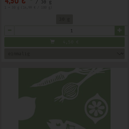
4,50 €
/ 30 g
1 * 30 g (14,99 € / 100 g)
30 g
Anzahl
4,50
€