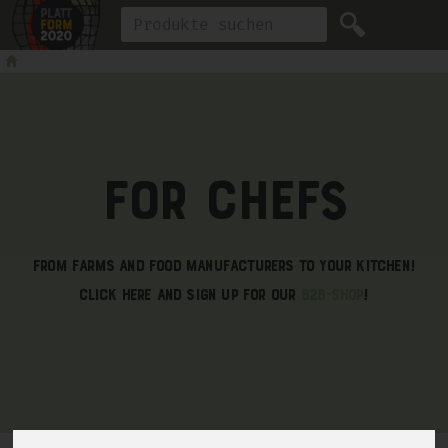
Produkt
For Chefs
From farms and food manufacturers to your kitchen!
Click here and sign up for our
B2B-Shop
!