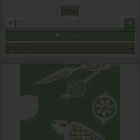
25 g
Anzahl
5,80
€