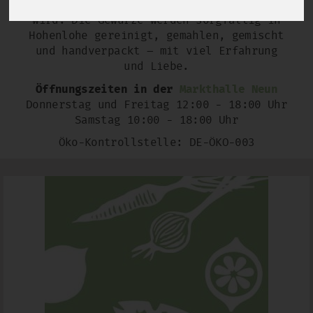
von Aufbauprojekten zurückgeführt
wird. Die Gewürze werden sorgfältig in
Hohenlohe gereinigt, gemahlen, gemischt
und handverpackt – mit viel Erfahrung
und Liebe.
Öffnungszeiten in der
Markthalle Neun
Donnerstag und Freitag 12:00 - 18:00 Uhr
Samstag 10:00 - 18:00 Uhr
Öko-Kontrollstelle: DE-ÖKO-003