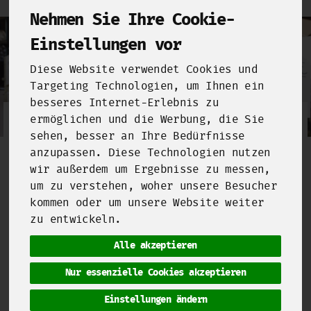
Nehmen Sie Ihre Cookie-
Einstellungen vor
Diese Website verwendet Cookies und
Targeting Technologien, um Ihnen ein
besseres Internet-Erlebnis zu
ermöglichen und die Werbung, die Sie
SoulSpice
sehen, besser an Ihre Bedürfnisse
anzupassen. Diese Technologien nutzen
SoulSpice
wurde 2016 von Meret Brotbek
wir außerdem um Ergebnisse zu messen,
und Boris Rafalski gegründet. Sie
um zu verstehen, woher unsere Besucher
wissen, wo und wie die Gewürze angebaut
kommen oder um unsere Website weiter
werden und gestalten auch die
zu entwickeln.
Bedingungen vor Ort mit. Es wird nach
den Prinzipien der regenerativen
Alle akzeptieren
Landwirtschaft gearbeitet, damit auch
die zukünftigen Generationen fruchtbare
Nur essenzielle Cookies akzeptieren
Böden haben. Der Gewinn wird mit den
Bauern geteilt, indem ein Teil in Form
Einstellungen ändern