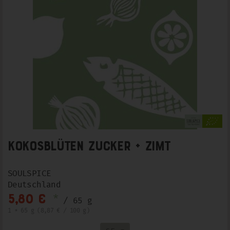
Kokosblüten Zucker + Zimt
SOULSPICE
Deutschland
*
5,80 €
/ 65 g
1 * 65 g (8,87 € / 100 g)