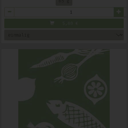
65 g
Anzahl
5,80
€