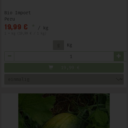
Bio Import
Peru
*
19,99 €
/ kg
1 * kg (19,99 € / 1 kg)
g
Kg
Anzahl
19,99
€