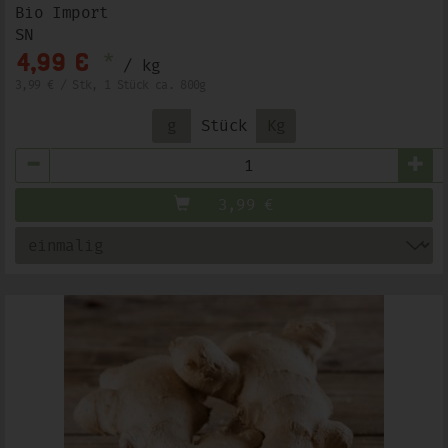
Bio Import
SN
*
4,99 €
/ kg
3,99 € / Stk, 1 Stück ca. 800g
g
Stück
Kg
Anzahl
3,99
€