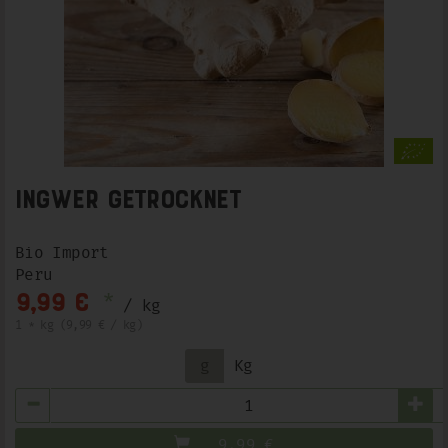
Ingwer getrocknet
Bio Import
Peru
*
9,99 €
/ kg
1 * kg (9,99 € / kg)
g
Kg
Anzahl
9,99
€