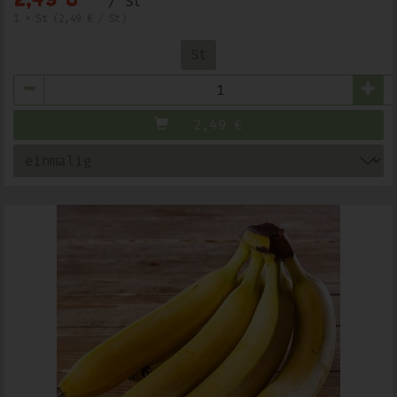
/ St
1 * St (2,49 € / St)
St
Anzahl
2,49
€