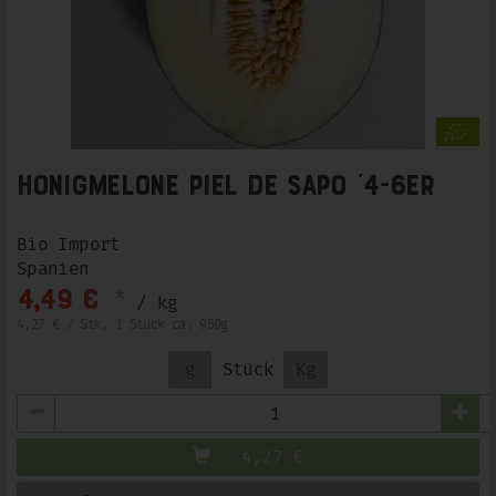
Honigmelone Piel de Sapo ´4-6er
Bio Import
Spanien
*
4,49 €
/ kg
4,27 € / Stk, 1 Stück ca. 950g
g
Stück
Kg
Anzahl
4,27
€