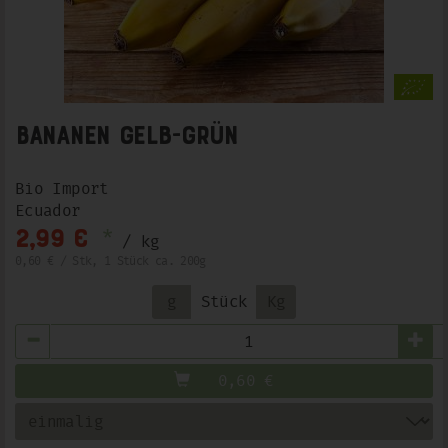
Bananen gelb-grün
Bio Import
Ecuador
*
2,99 €
/ kg
0,60 € / Stk, 1 Stück ca. 200g
g
Stück
Kg
Anzahl
0,60
€