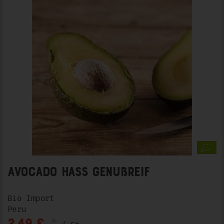
Avocado Hass genußreif
Bio Import
Peru
*
2,49 €