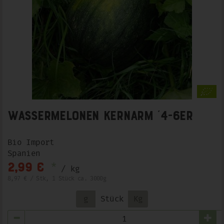
Wassermelonen kernarm ´4-6er
Bio Import
Spanien
*
2,99 €
/ kg
8,97 € / Stk, 1 Stück ca. 3000g
g
Stück
Kg
Anzahl