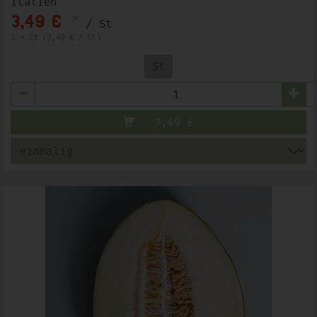
Italien
*
3,49 €
/ St
1 * St (3,49 € / St)
St
Anzahl
3,49
€