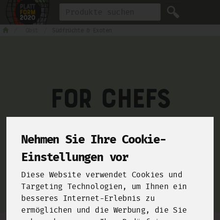
Produkt
Obst
Südfrüchte & Exoten
For Chefs
From farms and food manufacturers to your kitchen!
Nehmen Sie Ihre Cookie-
Click here and sign up for our
B2B-Shop
!
Einstellungen vor
Diese Website verwendet Cookies und
Targeting Technologien, um Ihnen ein
besseres Internet-Erlebnis zu
ermöglichen und die Werbung, die Sie