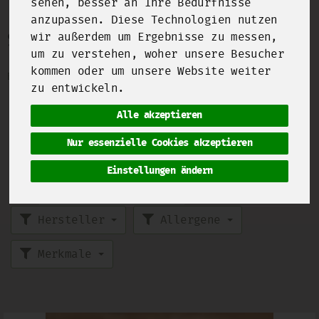
sehen, besser an Ihre Bedürfnisse
anzupassen. Diese Technologien nutzen
Südfrüchte & Exoten
wir außerdem um Ergebnisse zu messen,
9 von 2093
um zu verstehen, woher unsere Besucher
kommen oder um unsere Website weiter
Bezeichnung
Preis
Artikelnummer
zu entwickeln.
Banane und Avocado sind längst Dauerrenner
Alle akzeptieren
in unseren Mündern, aber Maracuja, Mango &
Co. schaffen es doch immer noch, uns an
Nur essenzielle Cookies akzeptieren
Urlaube am anderen Ende der Welt zu
erinnern...
Einstellungen ändern
Hersteller
Allergene
Merkmale