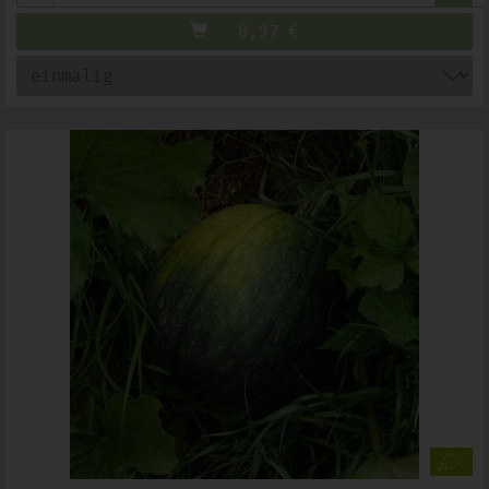
8,97
€