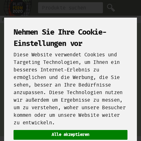
Produkt
Nehmen Sie Ihre Cookie-
Einstellungen vor
Diese Website verwendet Cookies und
For Chefs
Targeting Technologien, um Ihnen ein
besseres Internet-Erlebnis zu
ermöglichen und die Werbung, die Sie
From farms and food manufacturers to your kitchen!
sehen, besser an Ihre Bedürfnisse
anzupassen. Diese Technologien nutzen
Click here and sign up for our
B2B-Shop
!
wir außerdem um Ergebnisse zu messen,
um zu verstehen, woher unsere Besucher
kommen oder um unsere Website weiter
zu entwickeln.
Alle akzeptieren