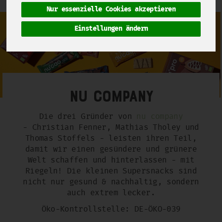
Nur essenzielle Cookies akzeptieren
Einstellungen ändern
NU COMPANY
Die drei Gründer von
nu company
- Christian Fenner, Mathias Tholey und
Thomas Stoffels - leisten ihren Teil,
damit wir einen gesündere und grünere
Welt schaffen und hinterlassen - mit
Riegeln! Die kleinen Supersnacks sind
nicht nur gesund & nachhaltig, sondern
auch extrem lecker.
Öko-Kontrollstelle: DE-ÖKO-039