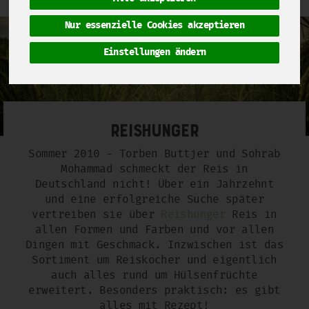
Nur essenzielle Cookies akzeptieren
Einstellungen ändern
Reishunger
Sommer 2010 - Torben Buttjer und Sohrab
Mohammad schmeckt der Reis in
Deutschland nicht! Über ein Jahrzehnt
und eine erfolgreiche Suche später
vertreiben sie über
Reishunger
Reis in
allen Formen und Farben und vor allen
Dingen mit Geschmack. Inzwischen ist das
Sortiment um Reiskocher und eigentlich
auch alles rund um Hülsenfrüchte
erweitert. Besonders praktisch: es gibt
alles mit Rezept!