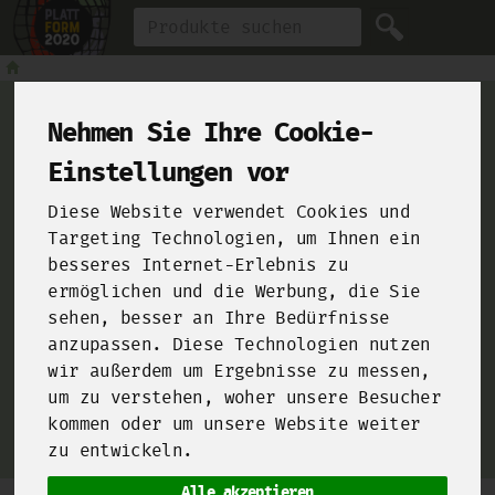
Produkt
Nehmen Sie Ihre Cookie-
Einstellungen vor
For Chefs
Diese Website verwendet Cookies und
Targeting Technologien, um Ihnen ein
besseres Internet-Erlebnis zu
ermöglichen und die Werbung, die Sie
From farms and food manufacturers to your kitchen!
sehen, besser an Ihre Bedürfnisse
Click here and sign up for our
B2B-Shop
!
anzupassen. Diese Technologien nutzen
wir außerdem um Ergebnisse zu messen,
um zu verstehen, woher unsere Besucher
kommen oder um unsere Website weiter
zu entwickeln.
Alle akzeptieren