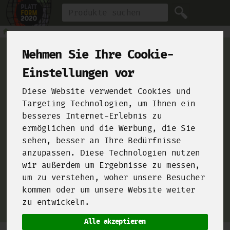
Produkt
Nehmen Sie Ihre Cookie-
Einstellungen vor
Diese Website verwendet Cookies und
For Chefs
Targeting Technologien, um Ihnen ein
besseres Internet-Erlebnis zu
ermöglichen und die Werbung, die Sie
From farms and food manufacturers to your kitchen!
sehen, besser an Ihre Bedürfnisse
Click here and sign up for our
B2B-Shop
!
anzupassen. Diese Technologien nutzen
wir außerdem um Ergebnisse zu messen,
um zu verstehen, woher unsere Besucher
kommen oder um unsere Website weiter
zu entwickeln.
Alle akzeptieren