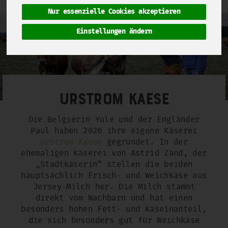
Nur essenzielle Cookies akzeptieren
Einstellungen ändern
Urstrom Kaese
Die Belgierin Yule und der Engländer
Paul haben 2020 ihre eigene Käserei
Urstrom Kaese
gegründet. In der
ehemaligen Käserei von Astrid Zand, der
„Stadtkäserin“ stellen die beiden
hauptsächlich Frisch- und Weichkäse aus
Jersey-Milch her. Die Milch stammt
direkt vom Nachbarn und hat einen
besonders hohen Fett- und Kaseinanteil,
die sich besonders gut für Weichkäse