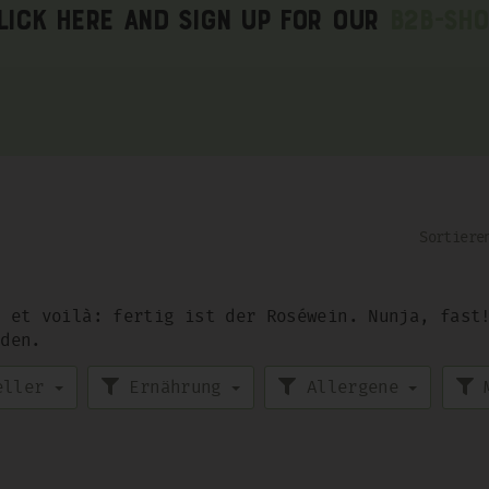
lick here and sign up for our
B2B-Sho
n et voilà: fertig ist der Roséwein. Nunja, fast
rden.
eller
Ernährung
Allergene
M