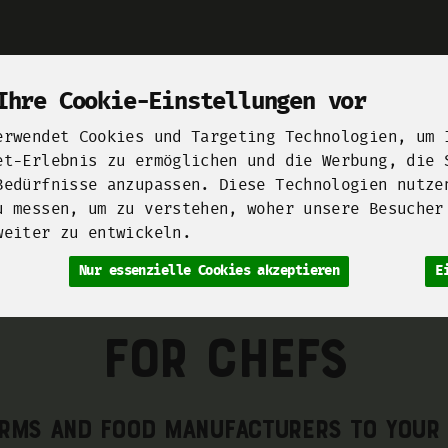
Produkt
Ihre Cookie-Einstellungen vor
erwendet Cookies und Targeting Technologien, um 
et-Erlebnis zu ermöglichen und die Werbung, die 
Bedürfnisse anzupassen. Diese Technologien nutze
u messen, um zu verstehen, woher unsere Besucher
Unsere Höfe
Berliner Manufakturen
Startups for F
weiter zu entwickeln.
h, Käse & Eier
Vegane Welt
Fleisch, Wurst & Fisch
Brot 
Nur essenzielle Cookies akzeptieren
E
For Chefs
rms and food manufacturers to your 