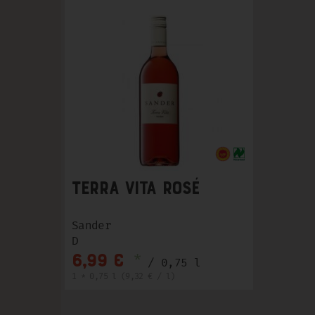
Terra Vita rosé
Sander
D
*
6,99 €
/ 0,75 l
1 * 0,75 l (9,32 € / l)