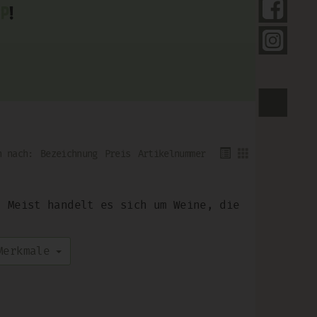
Fol
p
!
Fol
For
Bezeichnung
Preis
Artikelnummer
! Meist handelt es sich um Weine, die
erkmale