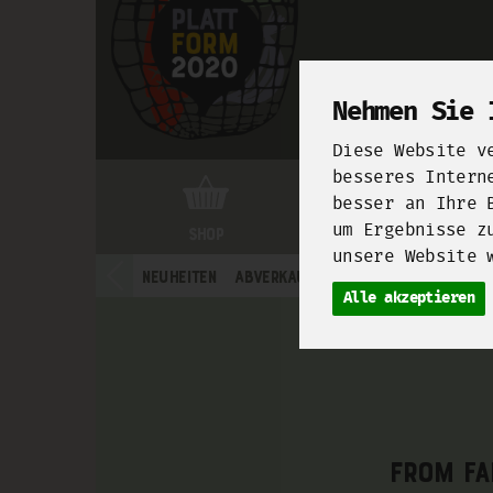
Nehmen Sie 
Diese Website v
besseres Intern
besser an Ihre 
um Ergebnisse z
Shop
Markthalle Neun
unsere Website 
Neuheiten
Abverkauf
Obst
Gemüse
Milc
Alle akzeptieren
From fa