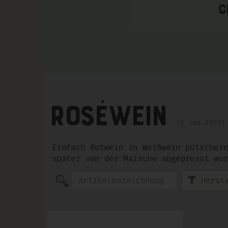
C
Roséwein
1 von 2093
Einfach Rotwein in Weißwein pütscher
später von der Maische abgepresst wu
Herst