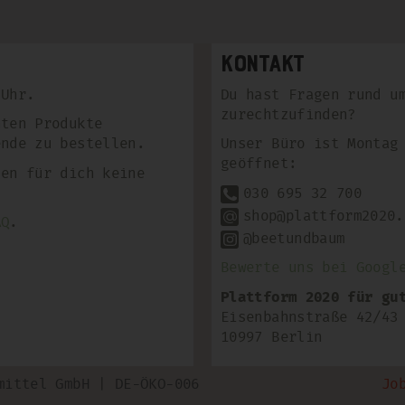
Kontakt
 Uhr.
Du hast Fragen rund u
zurechtzufinden?
hten Produkte
ende zu bestellen.
Unser Büro ist Montag
geöffnet:
len für dich keine
030 695 32 700
shop@plattform2020.
AQ
.
@beetundbaum
Bewerte uns bei Googl
Plattform 2020 für gu
Eisenbahnstraße 42/43
10997 Berlin
mittel GmbH | DE-ÖKO-006
Jo