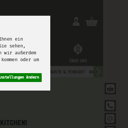
Ihnen ein
Sie sehen,
n wir außerdem
 kommen oder um
uture
Unsere Boxen
Über uns
& Backwaren
Trockenprodukte & Feinkost
Naturdrogerie
instellungen ändern
Dei
030
Sen
kitchen!