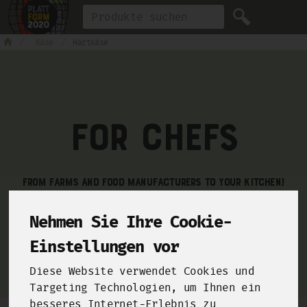
Produkt
Käse
Hartkäse
For Chefs
From farms and food manufacturers to your kitchen!
Click here and sign up for our
B2B-Shop
!
Nehmen Sie Ihre Cookie-
Einstellungen vor
Diese Website verwendet Cookies und
Targeting Technologien, um Ihnen ein
besseres Internet-Erlebnis zu