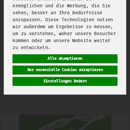
ermöglichen und die Werbung, die Sie
sehen, besser an Ihre Bedürfnisse
Hartkäse
11 von 2093
anzupassen. Diese Technologien nutzen
wir außerdem um Ergebnisse zu messen,
Bezeichnung
Preis
Artikelnummer
um zu verstehen, woher unsere Besucher
kommen oder um unsere Website weiter
Hart lecker! Und schön lange haltbar, wird
er doch noch aromatischer mit längerer
zu entwickeln.
Reifezeit...
Alle akzeptieren
Nur essenzielle Cookies akzeptieren
Hersteller
Ernährung
Einstellungen ändern
Allergene
Merkmale