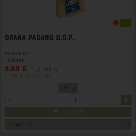
Grana Padano D.O.P.
Montanari
Italien
*
5,99 €
/ 200 g
1 * 200 g (29,95 € / kg)
200 g
Anzahl
5,99
€