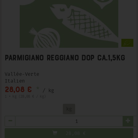
Parmigiano Reggiano DOP ca.1,5kg
Vallée-Verte
Italien
*
28,08 €
/ kg
1 * kg (28,08 € / kg)
kg
Anzahl
28,08
€