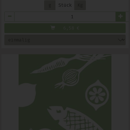
g
Stück
Kg
Anzahl
6,58
€