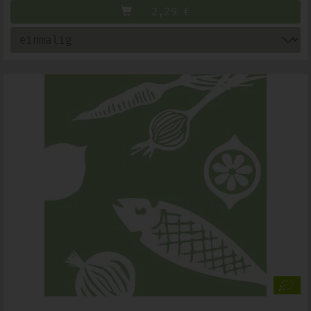
2,29
€