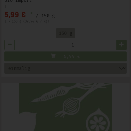
Bio Import
I
*
5,99 €
/ 150 g
1 * 150 g (39,94 € / kg)
150 g
Anzahl
5,99
€