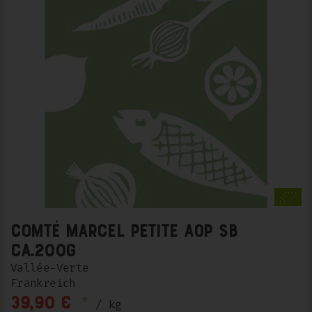
Comté Marcel Petite AOP SB
ca.200g
Vallée-Verte
Frankreich
*
39,90 €
/ kg