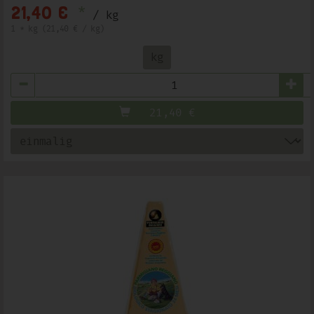
*
21,40 €
/ kg
1 * kg (21,40 € / kg)
kg
Anzahl
21,40
€