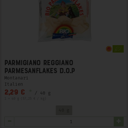
Parmigiano Reggiano
Parmesanflakes D.O.P
Montanari
Italien
*
2,29 €
/ 40 g
1 * 40 g (57,25 € / kg)
40 g
Anzahl