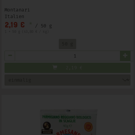
Montanari
Italien
*
2,19 €
/ 50 g
1 * 50 g (43,80 € / kg)
50 g
Anzahl
2,19
€