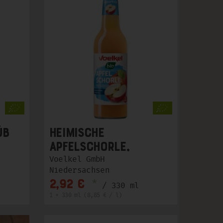
üb
Heimische
Apfelschorle,
naturtrüb
Voelkel GmbH
Niedersachsen
*
2,92 €
/ 330 ml
1 * 330 ml (8,85 € / l)