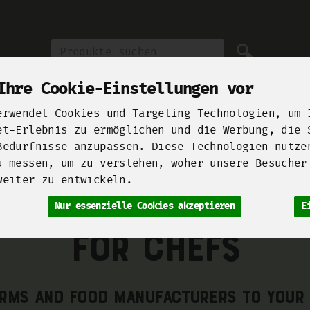
Produkt
Ihre Cookie-Einstellungen vor
erwendet Cookies und Targeting Technologien, um 
et-Erlebnis zu ermöglichen und die Werbung, die 
Bedürfnisse anzupassen. Diese Technologien nutze
Unsere Höfe
Berliner Manufakturen
Startups for F
u messen, um zu verstehen, woher unsere Besucher
h, Käse & Eier
Vegane Welt
Fleisch, Wurst & Fisch
Brot 
weiter zu entwickeln.
Nur essenzielle Cookies akzeptieren
E
For Chefs
rms and food manufacturers to your 