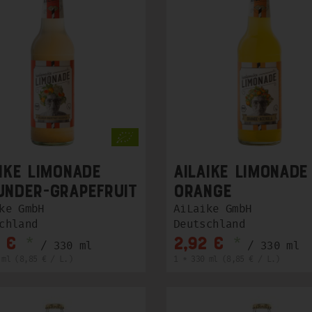
ike Limonade
Ailaike Limonade
under-Grapefruit
Orange
ke GmbH
AiLaike GmbH
chland
Deutschland
*
*
 €
2,92 €
/ 330 ml
/ 330 ml
 ml (8,85 € / L.)
1 * 330 ml (8,85 € / L.)