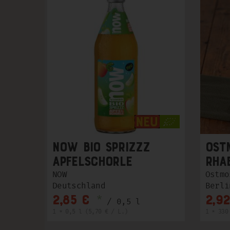
now Bio Sprizzz
OST
Apfelschorle
Rha
NOW
Ostmo
Deutschland
Berli
*
2,85 €
2,92
/ 0,5 l
1 * 0,5 l (5,70 € / L.)
1 * 330