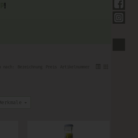
Fol
p
!
Fol
For
Bezeichnung
Preis
Artikelnummer
erkmale