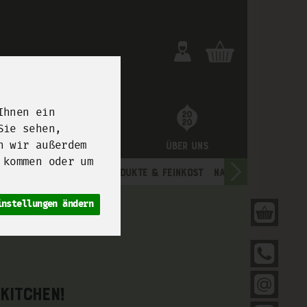
Ihnen ein
Sie sehen,
n wir außerdem
uture
Unsere Boxen
Über uns
 kommen oder um
& Backwaren
Trockenprodukte & Feinkost
Naturdrogerie
instellungen ändern
Dei
030
Sen
kitchen!