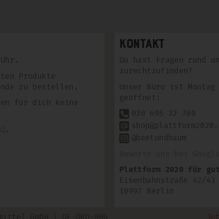
Kontakt
 Uhr.
Du hast Fragen rund u
zurechtzufinden?
hten Produkte
ende zu bestellen.
Unser Büro ist Montag
geöffnet:
len für dich keine
030 695 32 700
shop@plattform2020.
AQ
.
@beetundbaum
Bewerte uns bei Googl
Plattform 2020 für gu
Eisenbahnstraße 42/43
10997 Berlin
mittel GmbH | DE-ÖKO-006
Jo