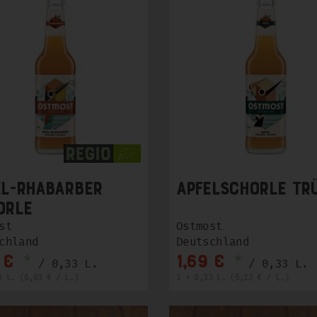
el-Rhabarber
Apfelschorle tr
orle
st
Ostmost
chland
Deutschland
*
*
 €
1,69 €
/ 0,33 L.
/ 0,33 L.
3 L. (6,03 € / L.)
1 * 0,33 L. (5,12 € / L.)