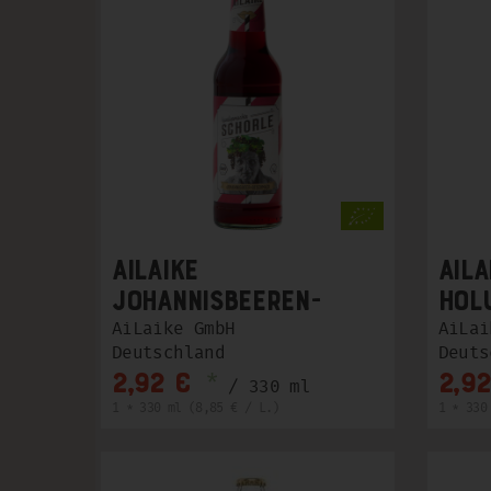
Ailaike
Aila
Johannisbeeren-
Hol
Schorle
AiLaike GmbH
AiLai
Deutschland
Deuts
*
2,92 €
2,92
/ 330 ml
1 * 330 ml (8,85 € / L.)
1 * 330