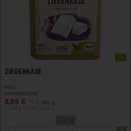
Ziegenkäse
GAZI
Griechenland
*
2,99 €
/ 150 g
1 * 150 g (19,94 € / kg)
150 g
Anzahl