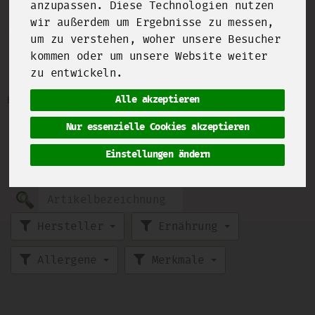
anzupassen. Diese Technologien nutzen
wir außerdem um Ergebnisse zu messen,
Molkenkäse & Käse in
um zu verstehen, woher unsere Besucher
kommen oder um unsere Website weiter
Flüssigkeit
8 von 2093
zu entwickeln.
Alle akzeptieren
Bezeichnung
Preis
Artikelnummer
Lustig, dass man aus dem Nebenprodukt von
Nur essenzielle Cookies akzeptieren
der Käseherstellung auch wieder Käse
Einstellungen ändern
herstellen kann. Käseception sozusagen und
das in lecker fettarm!
Hersteller
Ernährung
Allergene
Merkmale