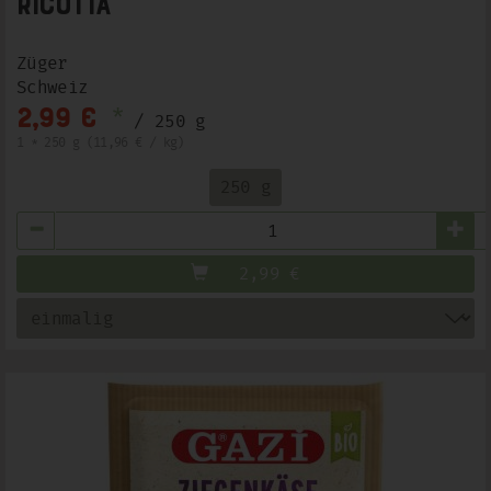
Ricotta
Züger
Schweiz
*
2,99 €
/ 250 g
1 * 250 g (11,96 € / kg)
250 g
Anzahl
2,99
€