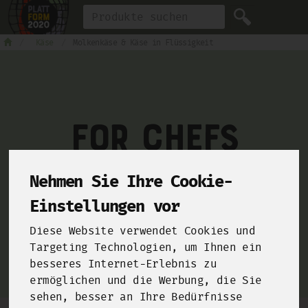
Produkt
Käse
Molkenkäse & Käse in Flüssigkeit
For Chefs
Nehmen Sie Ihre Cookie-
From farms and food manufacturers to your kitchen!
Einstellungen vor
Click here and sign up for our
B2B-Shop
!
Diese Website verwendet Cookies und
Targeting Technologien, um Ihnen ein
besseres Internet-Erlebnis zu
ermöglichen und die Werbung, die Sie
sehen, besser an Ihre Bedürfnisse