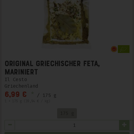
Original griechischer Feta,
mariniert
Il Cesto
Griechenland
*
6,99 €
/ 175 g
1 * 175 g (39,94 € / kg)
175 g
Anzahl