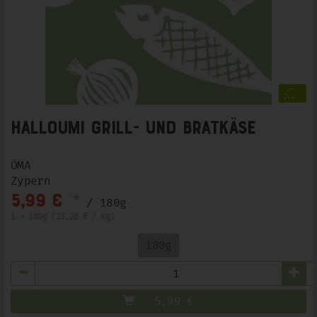
Halloumi Grill- und Bratkäse
ÖMA
Zypern
*
5,99 €
/ 180g
1 * 180g (33,28 € / kg)
180g
Anzahl
5,99
€