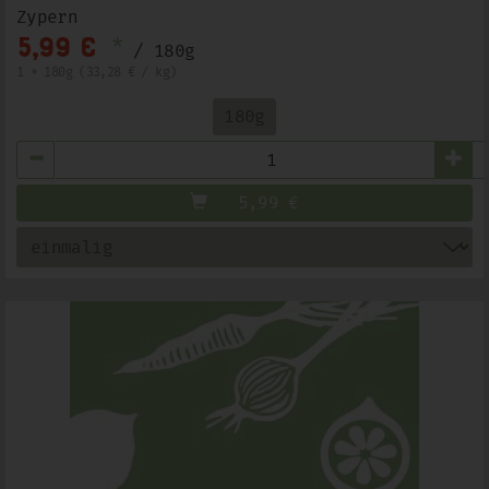
Zypern
*
5,99 €
/ 180g
1 * 180g (33,28 € / kg)
180g
Anzahl
5,99
€