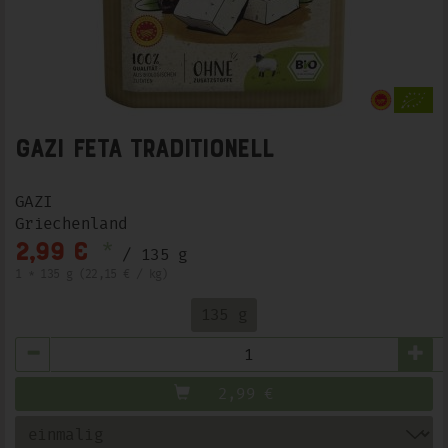
GAZI Feta traditionell
GAZI
Griechenland
*
2,99 €
/ 135 g
1 * 135 g (22,15 € / kg)
135 g
Anzahl
2,99
€