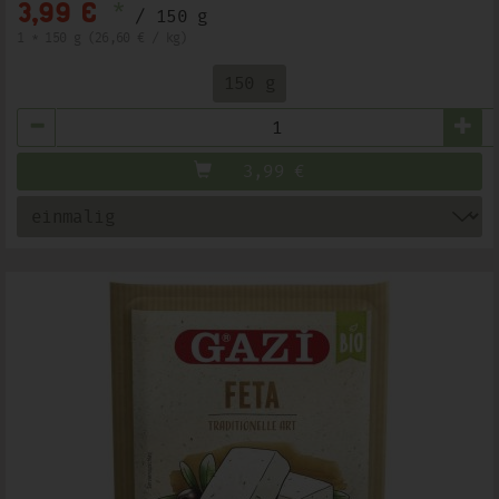
*
3,99 €
/ 150 g
1 * 150 g (26,60 € / kg)
150 g
Anzahl
3,99
€