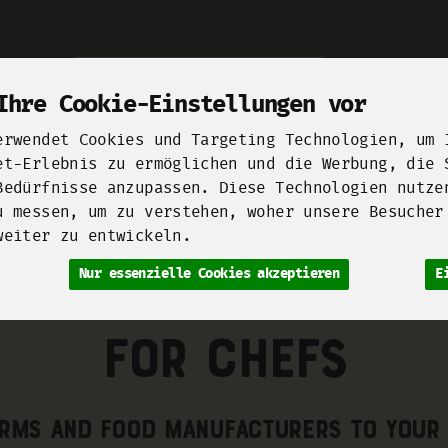
Produkt
Ihre Cookie-Einstellungen vor
erwendet Cookies und Targeting Technologien, um 
et-Erlebnis zu ermöglichen und die Werbung, die 
Bedürfnisse anzupassen. Diese Technologien nutze
u messen, um zu verstehen, woher unsere Besucher
Unsere Höfe
Berliner Manufakturen
Startups for F
weiter zu entwickeln.
 Watzkendorf
Bio Hofgut Kleimeier
Bio Pilzhof Leipzigerland
Nur essenzielle Cookies akzeptieren
E
For Chefs
rms and food manufacturers to your 