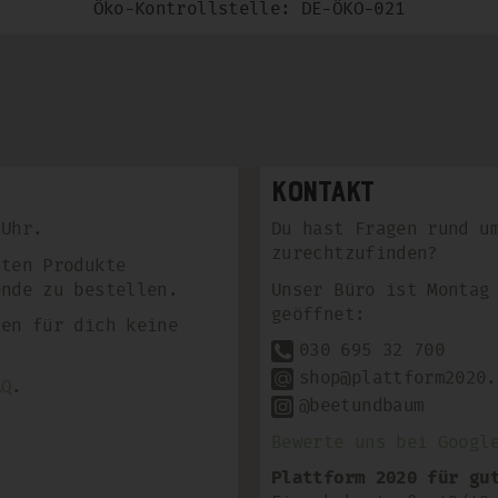
Öko-Kontrollstelle: DE-ÖKO-021
Kontakt
 Uhr.
Du hast Fragen rund u
zurechtzufinden?
hten Produkte
ende zu bestellen.
Unser Büro ist Montag
geöffnet:
len für dich keine
030 695 32 700
shop@plattform2020.
AQ
.
@beetundbaum
Bewerte uns bei Googl
Plattform 2020 für gu