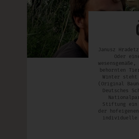
Janusz Hradetz
Oder ein
wesensgemäße, 
behornten Tie
Winter steht
(Original Baun
Deutsches Sc
Nationalpa
Stiftung ein
der hofeigenen
individuelle