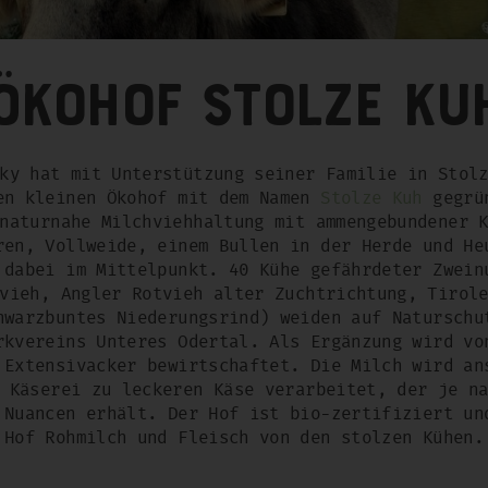
Ökohof Stolze Ku
ky hat mit Unterstützung seiner Familie in Stol
en kleinen Ökohof mit dem Namen
Stolze Kuh
gegrün
naturnahe Milchviehhaltung mit ammengebundener 
ren, Vollweide, einem Bullen in der Herde und He
 dabei im Mittelpunkt. 40 Kühe gefährdeter Zwein
vieh, Angler Rotvieh alter Zuchtrichtung, Tirol
hwarzbuntes Niederungsrind) weiden auf Naturschu
rkvereins Unteres Odertal. Als Ergänzung wird vo
 Extensivacker bewirtschaftet. Die Milch wird an
 Käserei zu leckeren Käse verarbeitet, der je n
 Nuancen erhält. Der Hof ist bio-zertifiziert un
Hof Rohmilch und Fleisch von den stolzen Kühen.