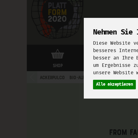
Nehmen Sie 
Diese Website v
besseres Intern
besser an Ihre 
um Ergebnisse z
Shop
Markthalle Neun
unsere Website 
Ackerpulco
Bio-Alpakaland
Bio-Gärtnerei
Alle akzeptieren
From fa