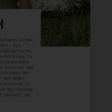
h
zenhagen an der
det. Die
Kälberaufzucht,
u-Fütterung im
utzungsrassen
er Grauvieh und
tzflächen des
n der NABU-
schließend in
ach Milchcharge
d verkauft ab