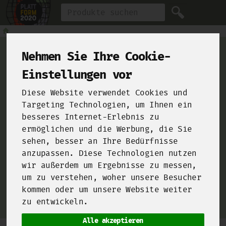
Produkt
Nehmen Sie Ihre Cookie-
Einstellungen vor
For Chefs
Diese Website verwendet Cookies und
Targeting Technologien, um Ihnen ein
besseres Internet-Erlebnis zu
ermöglichen und die Werbung, die Sie
From farms and food manufacturers to your kitchen!
sehen, besser an Ihre Bedürfnisse
Click here and sign up for our
B2B-Shop
!
anzupassen. Diese Technologien nutzen
wir außerdem um Ergebnisse zu messen,
um zu verstehen, woher unsere Besucher
kommen oder um unsere Website weiter
zu entwickeln.
Alle akzeptieren