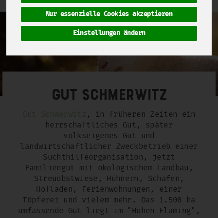
Nur essenzielle Cookies akzeptieren
Einstellungen ändern
Gut Schmerwitz
Gut Schmerwitz
, in früheren Zeiten ein
herrschaftliches Gut, später
volkseigenes Gut und
landwirtschaftlicher Zweckbetrieb einer
Suchthilfeorganisation, jetzt
Familiengut mit ökologischem Landbau,
Streuobstwiese, Hühnern, Schafen,
Hofladen, Ferienwohnungen, einer
Töpferei und vielem mehr. Das 1.500 ha
umfassende Gut liegt im "Hohen Fläming",