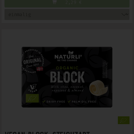
2,29
€