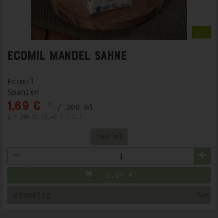
EcoMil Mandel Sahne
Ecomil
Spanien
*
1,69 €
/ 200 ml
1 * 200 ml (8,45 € / L.)
200 ml
Anzahl
1,69
€