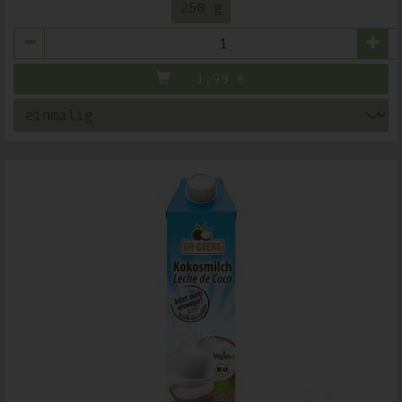
250 g
Anzahl
1,99
€