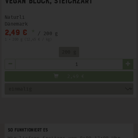
Vegan Block, steichzart
Naturli
Dänemark
*
2,49 €
/ 200 g
1 * 200 g (12,45 € / kg)
200 g
Anzahl
2,49
€
So funktioniert es