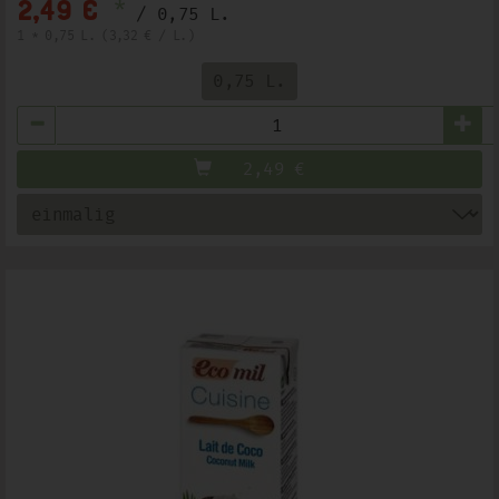
*
2,49 €
/ 0,75 L.
1 * 0,75 L. (3,32 € / L.)
0,75 L.
Anzahl
2,49
€