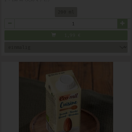
1 * 200 ml (9,95 € / L.)
200 ml
Anzahl
1,99
€