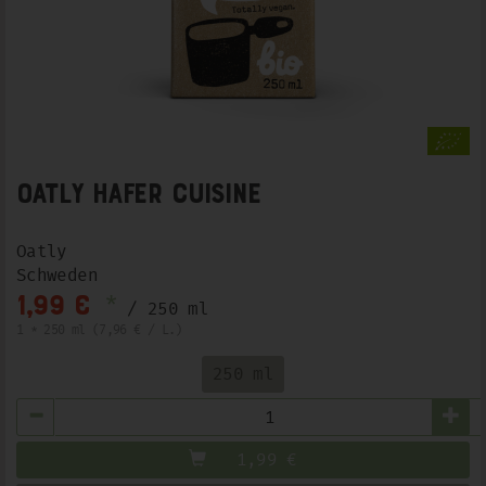
OATLY Hafer Cuisine
Oatly
Schweden
*
1,99 €
/ 250 ml
1 * 250 ml (7,96 € / L.)
250 ml
Anzahl
1,99
€