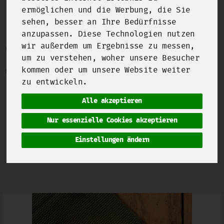
ermöglichen und die Werbung, die Sie
sehen, besser an Ihre Bedürfnisse
Butter- & Sahnealternativen
anzupassen. Diese Technologien nutzen
wir außerdem um Ergebnisse zu messen,
11 von 2093
um zu verstehen, woher unsere Besucher
kommen oder um unsere Website weiter
Bezeichnung
Preis
Artikelnummer
zu entwickeln.
Schmeckt einfach erste Sahne!
Alle akzeptieren
Nur essenzielle Cookies akzeptieren
Hersteller
Ernährung
Einstellungen ändern
Allergene
Merkmale