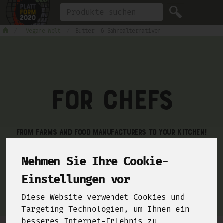
Produkt
Vegane Welt
Butter- & Sahnealternativen
For Chefs
From farms and food manufacturers to your kitchen!
Click here and sign up for our
B2B-Shop
!
Nehmen Sie Ihre Cookie-
Einstellungen vor
Diese Website verwendet Cookies und
Targeting Technologien, um Ihnen ein
besseres Internet-Erlebnis zu