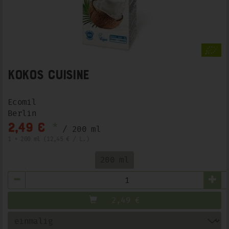
Kokos Cuisine
Ecomil
Berlin
*
2,49 €
/ 200 ml
1 * 200 ml (12,45 € / L.)
200 ml
Anzahl
2,49
€