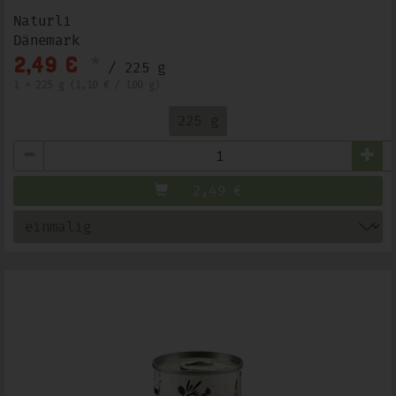
Naturli
Dänemark
*
2,49 €
/ 225 g
1 * 225 g (1,10 € / 100 g)
225 g
Anzahl
2,49
€