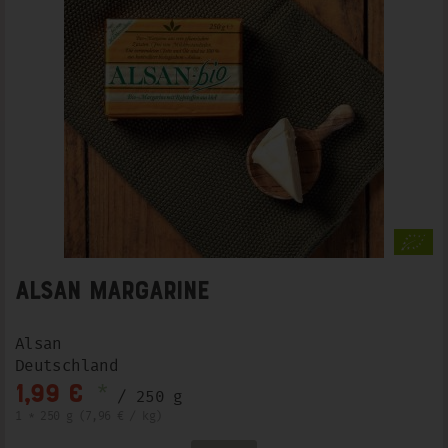
Alsan Margarine
Alsan
Deutschland
*
1,99 €
/ 250 g
1 * 250 g (7,96 € / kg)