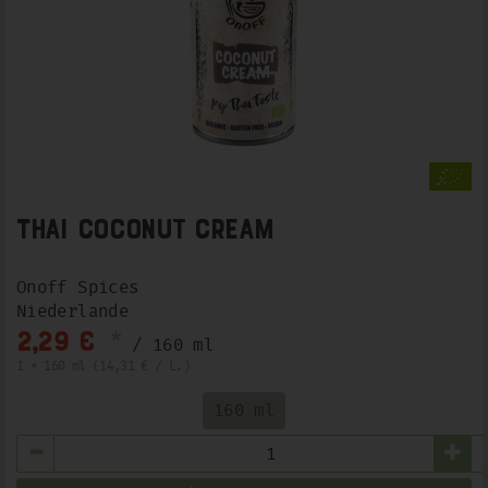
Thai Coconut Cream
Onoff Spices
Niederlande
*
2,29 €
/ 160 ml
1 * 160 ml (14,31 € / L.)
160 ml
Anzahl