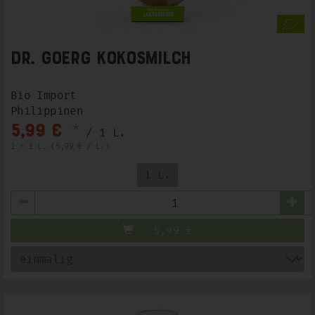
Dr. Goerg Kokosmilch
Bio Import
Philippinen
*
5,99 €
/ 1 L.
1 * 1 L. (5,99 € / L.)
1 L.
Anzahl
5,99
€