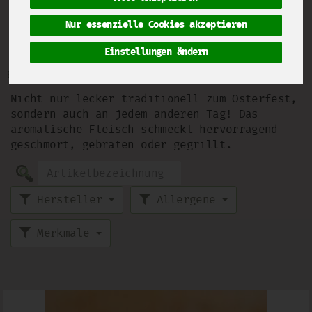
Nur essenzielle Cookies akzeptieren
Lammfleisch
1 von 2093
Einstellungen ändern
Bezeichnung
Preis
Artikelnummer
Nicht nur lecker traditionell zum Osterfest,
sondern auch an jedem anderen Tag! Das
aromatische Fleisch schmeckt hervorragend
geschmort, gebraten oder gegrillt.
Hersteller
Allergene
Merkmale