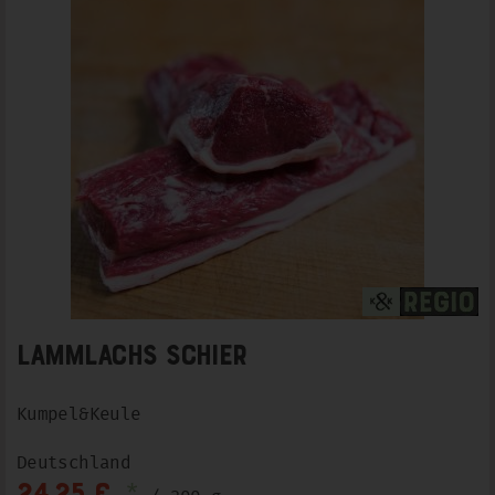
Lammlachs schier
Kumpel&Keule
Deutschland
*
24,25 €