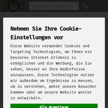
Produkt
Fleisch
Lammfleisch
Nehmen Sie Ihre Cookie-
Einstellungen vor
For Chefs
Diese Website verwendet Cookies und
Targeting Technologien, um Ihnen ein
besseres Internet-Erlebnis zu
ermöglichen und die Werbung, die Sie
From farms and food manufacturers to your kitchen!
sehen, besser an Ihre Bedürfnisse
Click here and sign up for our
B2B-Shop
!
anzupassen. Diese Technologien nutzen
wir außerdem um Ergebnisse zu messen,
um zu verstehen, woher unsere Besucher
kommen oder um unsere Website weiter
zu entwickeln.
Alle akzeptieren