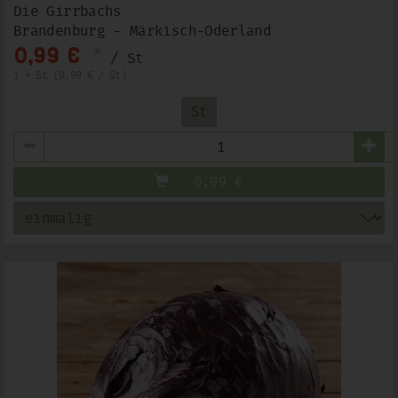
Die Girrbachs
Brandenburg - Märkisch-Oderland
*
0,99 €
/ St
1 * St (0,99 € / St)
St
Anzahl
0,99
€