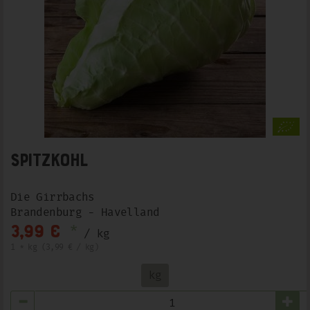
Spitzkohl
Die Girrbachs
Brandenburg - Havelland
*
3,99 €
/ kg
1 * kg (3,99 € / kg)
kg
Anzahl