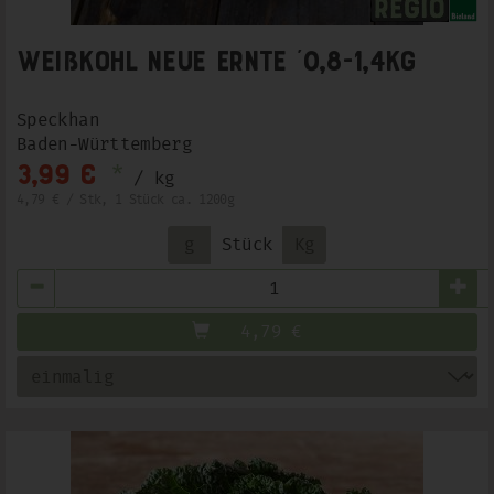
Weißkohl Neue Ernte ´0,8-1,4kg
Speckhan
Baden-Württemberg
*
3,99 €
/ kg
4,79 € / Stk, 1 Stück ca. 1200g
g
Stück
Kg
Anzahl
4,79
€