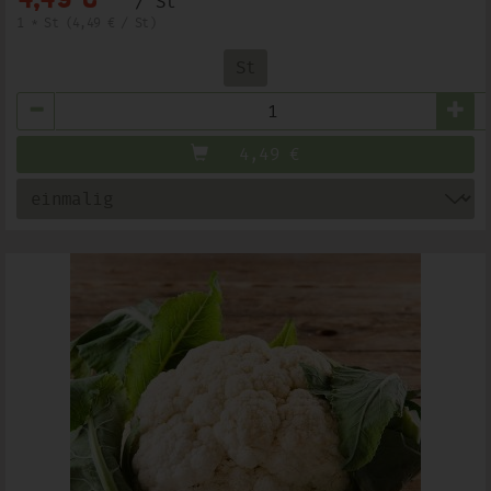
/ St
1 * St (4,49 € / St)
St
Anzahl
4,49
€