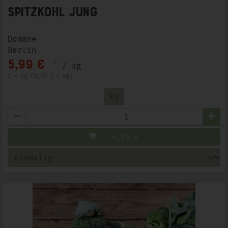
Spitzkohl JUNG
Domäne
Berlin
*
5,99 €
/ kg
1 * kg (5,99 € / kg)
kg
Anzahl
5,99
€