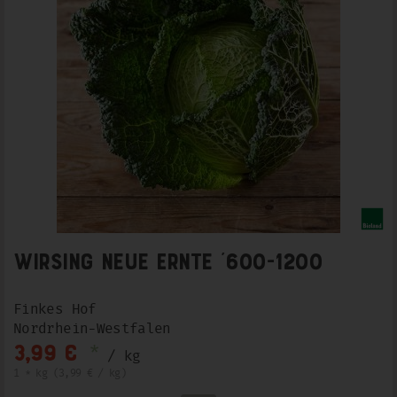
Wirsing Neue Ernte ´600-1200
Finkes Hof
Nordrhein-Westfalen
*
3,99 €
/ kg
1 * kg (3,99 € / kg)