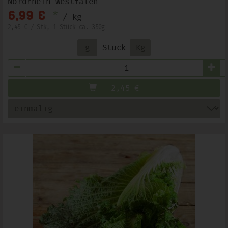
Nordrhein-Westfalen
*
6,99 €
/ kg
2,45 € / Stk, 1 Stück ca. 350g
g
Stück
Kg
Anzahl
2,45
€