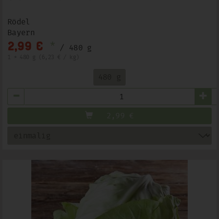
Rödel
Bayern
*
2,99 €
/ 480 g
1 * 480 g (6,23 € / kg)
480 g
Anzahl
2,99
€