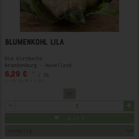
Blumenkohl Lila
Die Girrbachs
Brandenburg - Havelland
*
6,29 €
/ St
1 * St (6,29 € / St)
St
Anzahl
6,29
€