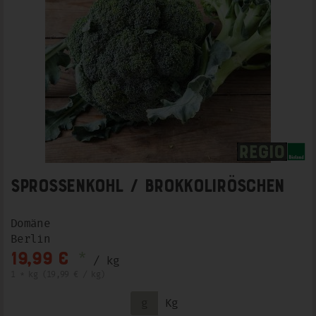
Sprossenkohl / Brokkoliröschen
Domäne
Berlin
*
19,99 €
/ kg
1 * kg (19,99 € / kg)
g
Kg