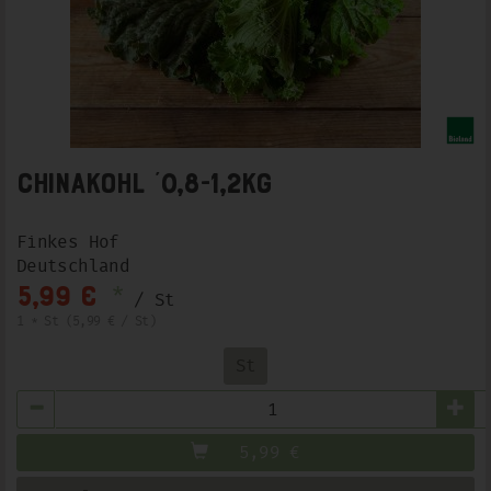
Chinakohl ´0,8-1,2kg
Finkes Hof
Deutschland
*
5,99 €
/ St
1 * St (5,99 € / St)
St
Anzahl
5,99
€