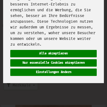
besseres Internet-Erlebnis zu
ermöglichen und die Werbung, die Sie
Kohlgemüse
12 von 2093
sehen, besser an Ihre Bedürfnisse
anzupassen. Diese Technologien nutzen
Bezeichnung
Preis
Artikelnummer
wir außerdem um Ergebnisse zu messen,
um zu verstehen, woher unsere Besucher
Kohl bereichert unseren Speiseplan nicht nur
kommen oder um unsere Website weiter
im Winter mit deftigen Eintöpfen sondern
auch im Sommer mit frischem Grünkohl in
zu entwickeln.
Salat oder Smoothie oder leichtem Cima di
Alle akzeptieren
Rapa.
Nur essenzielle Cookies akzeptieren
Einstellungen ändern
Hersteller
Allergene
Merkmale