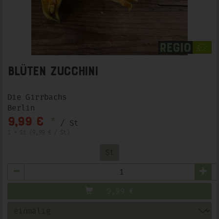
Blüten Zucchini
Die Girrbachs
Berlin
*
9,99 €
/ St
1 * St (9,99 € / St)
St
Anzahl
9,99
€