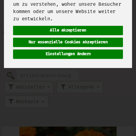
um zu verstehen, woher unsere Besucher
kommen oder um unsere Website weiter
Blüten
zu entwickeln.
6 von 2093
Alle akzeptieren
Bezeichnung
Preis
Artikelnummer
Nur essenzielle Cookies akzeptieren
Bunte Blüten, so weit der Tellerrand reicht.
Ob als aromatisches Dekoelement oder gefüllt
Einstellungen ändern
als Beilage, der Sommer bringt die Wiese in
die Küche.
Hersteller
Allergene
Merkmale