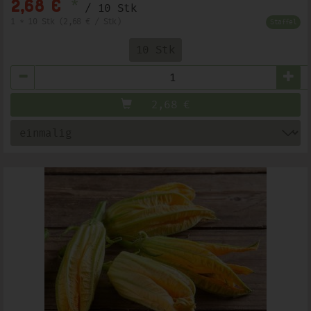
*
2,68 €
/ 10 Stk
1 * 10 Stk (2,68 € / Stk)
Staffel
10 Stk
Anzahl
2,68
€