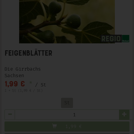
Feigenblätter
Die Girrbachs
Sachsen
*
1,99 €
/ St
1 * St (1,99 € / St)
St
Anzahl
1,99
€