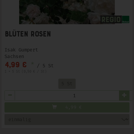
Blüten Rosen
Isak Gumpert
Sachsen
*
4,99 €
/ 5 St
1 * 5 St (0,50 € / St)
5 St
Anzahl
4,99
€