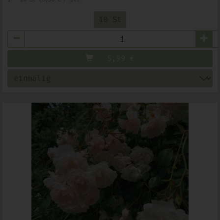
10 St
Anzahl
5,99
€