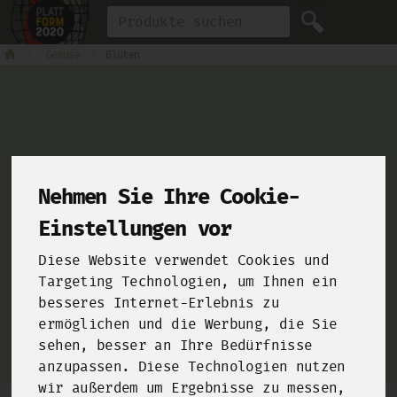
Produkt
Gemüse
Blüten
For Chefs
Nehmen Sie Ihre Cookie-
Einstellungen vor
From farms and food manufacturers to your kitchen!
Diese Website verwendet Cookies und
Click here and sign up for our
B2B-Shop
!
Targeting Technologien, um Ihnen ein
besseres Internet-Erlebnis zu
ermöglichen und die Werbung, die Sie
sehen, besser an Ihre Bedürfnisse
anzupassen. Diese Technologien nutzen
wir außerdem um Ergebnisse zu messen,