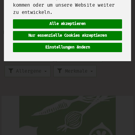
kommen oder um unsere Website weiter
zu entwickeln.
Haushaltswaren
5 von 2093
Alle akzeptieren
Bezeichnung
Preis
Artikelnummer
Nur essenzielle Cookies akzeptieren
Einstellungen ändern
Hersteller
Ernährung
Allergene
Merkmale