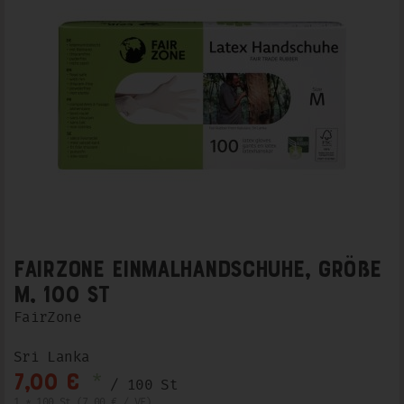
FairZone Einmalhandschuhe, Größe
M, 100 St
FairZone
Sri Lanka
*
7,00 €
/ 100 St
1 * 100 St (7,00 € / VE)