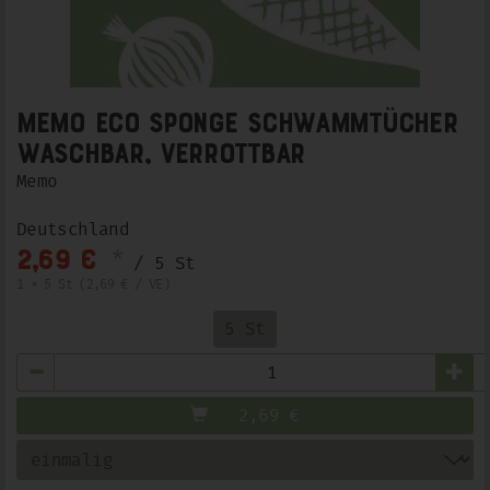
Memo Eco sponge Schwammtücher
waschbar, verrottbar
Memo
Deutschland
*
2,69 €
/ 5 St
1 * 5 St (2,69 € / VE)
5 St
Anzahl
2,69
€