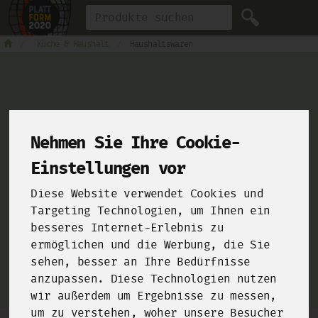
Produkt
Küche & Haushalt
Haushaltswaren
For Chefs
Nehmen Sie Ihre Cookie-
Einstellungen vor
From farms and food manufacturers to your kitchen!
Diese Website verwendet Cookies und
Click here and sign up for our
B2B-Shop
!
Targeting Technologien, um Ihnen ein
besseres Internet-Erlebnis zu
ermöglichen und die Werbung, die Sie
sehen, besser an Ihre Bedürfnisse
anzupassen. Diese Technologien nutzen
wir außerdem um Ergebnisse zu messen,
um zu verstehen, woher unsere Besucher