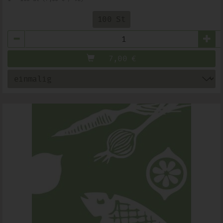
100 St
Anzahl
7,00
€