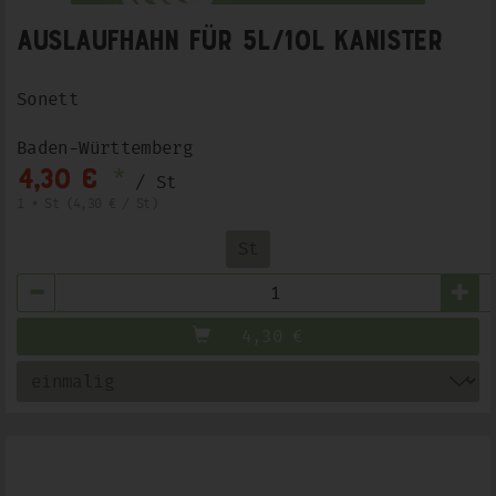
Auslaufhahn für 5l/10l Kanister
Sonett
Baden-Württemberg
*
4,30 €
/ St
1 * St (4,30 € / St)
St
Anzahl
4,30
€