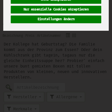
Nur essenzielle Cookies akzeptieren
"Startups for Future"-Boxen
Einstellungen ändern
1 von 2093
Bezeichnung
Preis
Artikelnummer
Der Kollege hat Geburtstag? Die Familie
kommt aus der Provinz zum Essen? Oder dein
Kühlschrank gibt tagein, tagaus nur die
gleiche Einheitssuppe her? Probier' einfach
unsere bunt gemixten Boxen mit tollen
Produkten von kleinen, neuen und innovativen
Herstellern.
Hersteller
Allergene
Merkmale