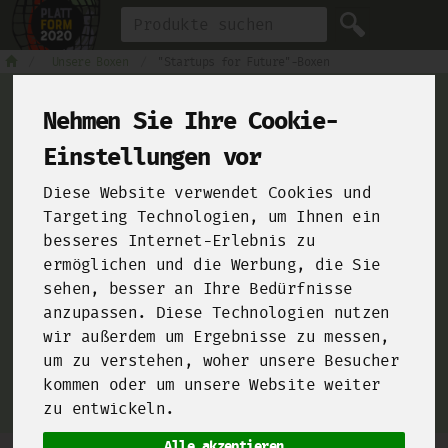
Produkt
Unsere Boxen
"Startups for Future"-Boxen
Nehmen Sie Ihre Cookie-
Einstellungen vor
For Chefs
Diese Website verwendet Cookies und
Targeting Technologien, um Ihnen ein
besseres Internet-Erlebnis zu
ermöglichen und die Werbung, die Sie
From farms and food manufacturers to your kitchen!
sehen, besser an Ihre Bedürfnisse
Click here and sign up for our
B2B-Shop
!
anzupassen. Diese Technologien nutzen
wir außerdem um Ergebnisse zu messen,
um zu verstehen, woher unsere Besucher
kommen oder um unsere Website weiter
zu entwickeln.
Alle akzeptieren