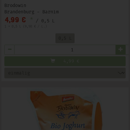
Brodowin
Brandenburg - Barnim
*
4,99 €
/ 0,5 L
1 * 0,5 L (9,98 € / L.)
0,5 L
Anzahl
4,99
€