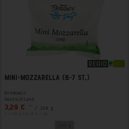
Mini-Mozzarella (6-7 St.)
Brodowin
Deutschland
*
3,29 €
/ 250 g
1 * 250 g (13,16 € / kg)
250 g