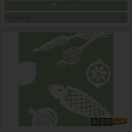
2,49
€