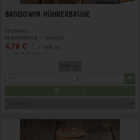
Brodowin Hühnerbrühe
Brodowin
Brandenburg - Barnim
*
4,79 €
/ 500 ml
1 * 500 ml (9,58 € / L.)
500 ml
Anzahl
4,79
€