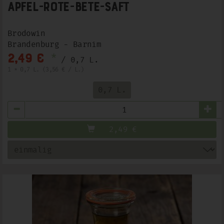
Apfel-Rote-Bete-Saft
Brodowin
Brandenburg - Barnim
*
2,49 €
/ 0,7 L.
1 * 0,7 L. (3,56 € / L.)
0,7 L.
Anzahl
2,49
€