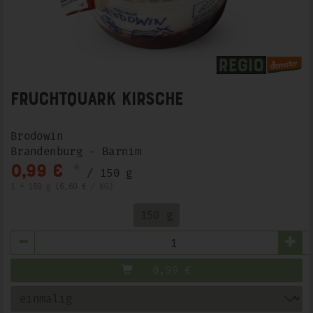
Fruchtquark Kirsche
Brodowin
Brandenburg - Barnim
*
0,99 €
/ 150 g
1 * 150 g (6,60 € / KG)
150 g
Anzahl
0,99
€