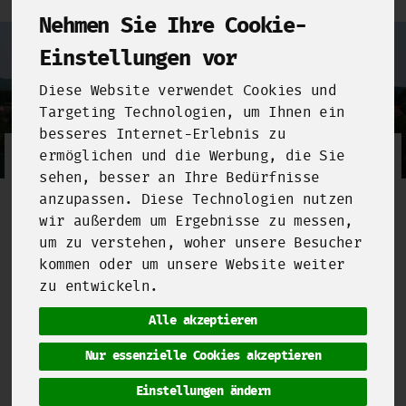
Nehmen Sie Ihre Cookie-
Einstellungen vor
Diese Website verwendet Cookies und
Targeting Technologien, um Ihnen ein
besseres Internet-Erlebnis zu
ermöglichen und die Werbung, die Sie
Ökodorf Brodowin
sehen, besser an Ihre Bedürfnisse
anzupassen. Diese Technologien nutzen
Das
Ökodorf Brodowin
produziert bis zu
wir außerdem um Ergebnisse zu messen,
80 verschiedene Produkte und steht für
um zu verstehen, woher unsere Besucher
Regionalität, kurze Transportwege,
kommen oder um unsere Website weiter
Transparenz, Service, Arbeitsplätze in
zu entwickeln.
der Region, Umwelt- und Naturschutz,
Förderung und Bildung sowie Soziales
Alle akzeptieren
Engagement und das alles unter dem
Ansatz des bio-dynamischen Landbaus. Und
Nur essenzielle Cookies akzeptieren
wer einmal die leckere Milch aus
Brodowin getrunken hat, will keine
Einstellungen ändern