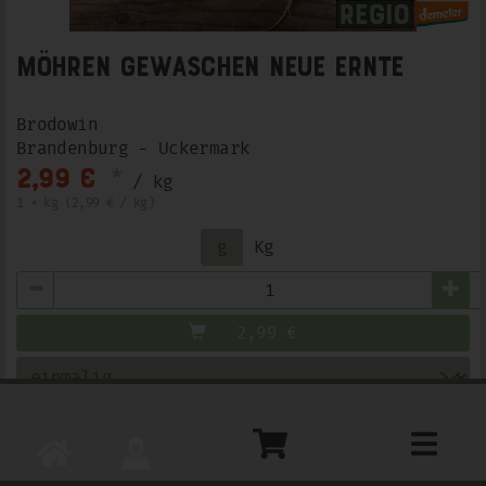
Möhren gewaschen NEUE ERNTE
Brodowin
Brandenburg - Uckermark
*
2,99 €
/ kg
1 * kg (2,99 € / kg)
g
Kg
Anzahl
2,99
€
Toggle