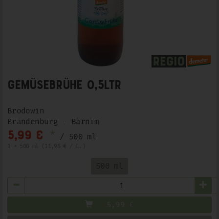
Gemüsebrühe 0,5Ltr
Brodowin
Brandenburg - Barnim
*
5,99 €
/ 500 ml
1 * 500 ml (11,98 € / L.)
500 ml
Anzahl
5,99
€