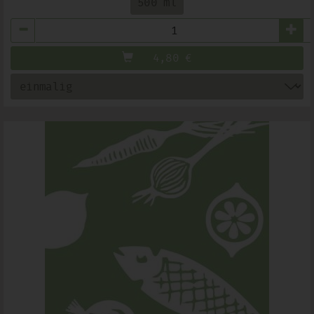
500 ml
Anzahl
4,80
€