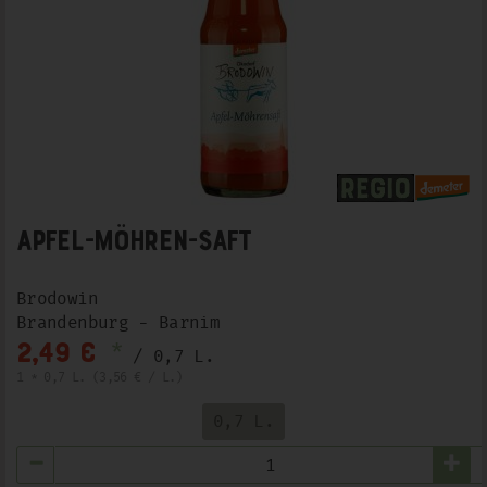
Apfel-Möhren-Saft
Brodowin
Brandenburg - Barnim
*
2,49 €
/ 0,7 L.
1 * 0,7 L. (3,56 € / L.)
0,7 L.
Anzahl