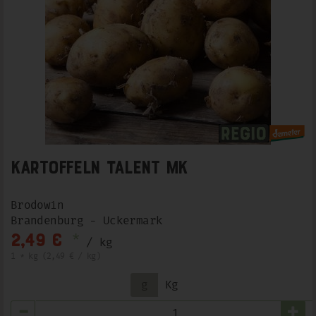
Kartoffeln Talent mk
Brodowin
Brandenburg - Uckermark
*
2,49 €
/ kg
1 * kg (2,49 € / kg)
g
Kg
Anzahl