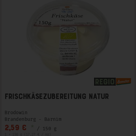
Frischkäsezubereitung natur
Brodowin
Brandenburg - Barnim
*
2,59 €
/ 150 g
1 * 150 g (17,27 € / kg)