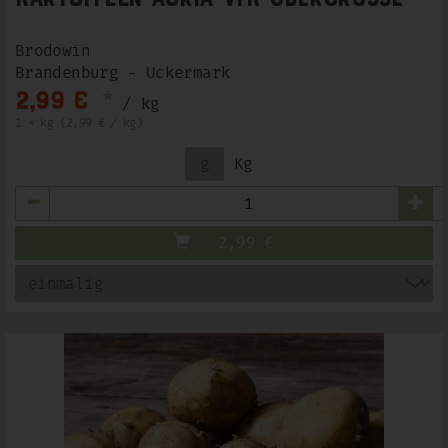
Brodowin
Brandenburg - Uckermark
*
2,99 €
/ kg
1 * kg (2,99 € / kg)
g
Kg
Anzahl
2,99
€