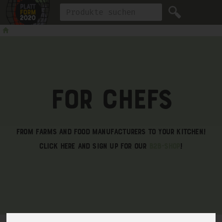
Produkt
For Chefs
From farms and food manufacturers to your kitchen!
Click here and sign up for our
B2B-Shop
!