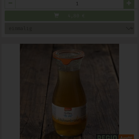
Anzahl
4,80
€