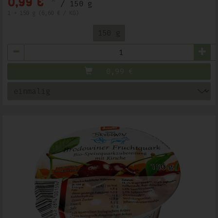
*
0,99 €
/ 150 g
1 * 150 g (6,60 € / KG)
150 g
Anzahl
0,99
€