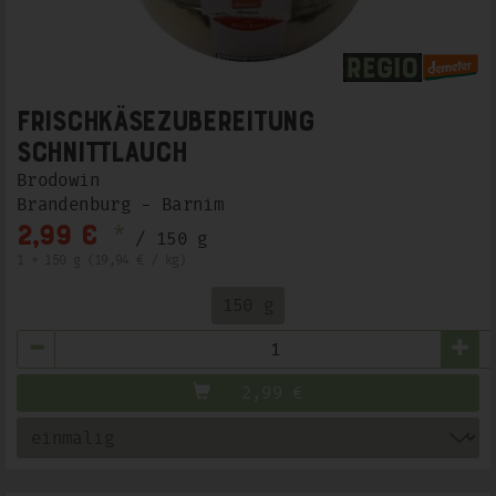
Frischkäsezubereitung
Schnittlauch
Brodowin
Brandenburg - Barnim
*
2,99 €
/ 150 g
1 * 150 g (19,94 € / kg)
150 g
Anzahl
2,99
€