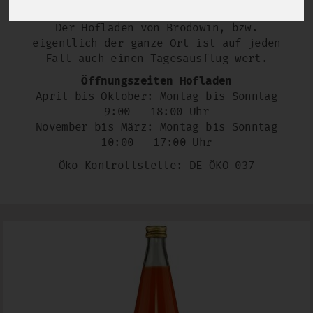
andere mehr!
Der Hofladen von Brodowin, bzw.
eigentlich der ganze Ort ist auf jeden
Fall auch einen Tagesausflug wert.
Öffnungszeiten Hofladen
April bis Oktober: Montag bis Sonntag
9:00 – 18:00 Uhr
November bis März: Montag bis Sonntag
10:00 – 17:00 Uhr
Öko-Kontrollstelle:
DE-ÖKO-037