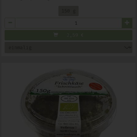
150 g
Anzahl
2,59
€