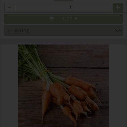
Anzahl
3,29
€