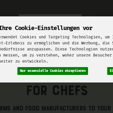
Produkt
Ihre Cookie-Einstellungen vor
erwendet Cookies und Targeting Technologien, um 
et-Erlebnis zu ermöglichen und die Werbung, die 
Bedürfnisse anzupassen. Diese Technologien nutze
Unsere Höfe
Berliner Manufakturen
Startups for F
u messen, um zu verstehen, woher unsere Besucher
weiter zu entwickeln.
nuTeeFaktur
Mimi Ferments
Ministry of Cultures
Nobelhar
Nur essenzielle Cookies akzeptieren
E
For Chefs
rms and food manufacturers to your 