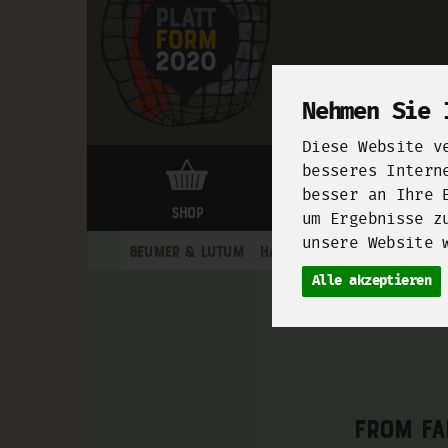
Nehmen Sie 
Diese Website v
besseres Intern
besser an Ihre 
Shop
Markthalle Neun
um Ergebnisse z
unsere Website 
Beumer & Lutum
Haferkater
Manu’s by Ma
Alle akzeptieren
From fa