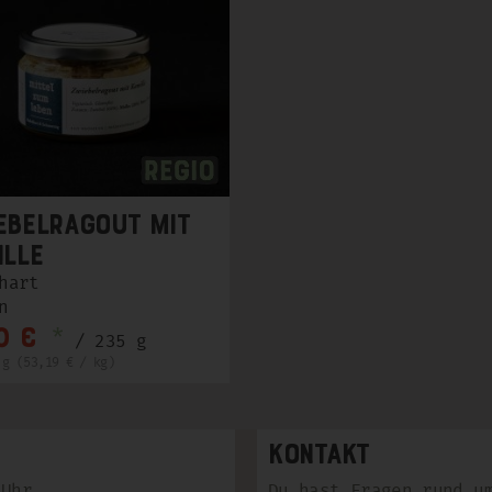
ebelragout mit
ille
hart
n
*
0 €
/ 235 g
 g (53,19 € / kg)
Kontakt
 Uhr.
Du hast Fragen rund u