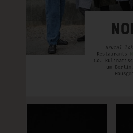
No
Brutal lok
Restaurants
N
Co. kulinarisc
um Berlin
Hausge