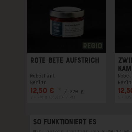
Rote Bete Aufstrich
Zwi
Kam
Nobelhart
Nobel
Berlin
Berli
*
12,50 €
12,5
/ 220 g
1 * 220 g (56,81 € / kg)
1 * 235
So funktioniert es
Wir liefern freitags von 8:00-17:00