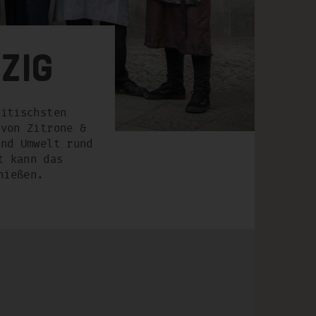
zig
itischsten
 von Zitrone &
und Umwelt rund
t kann das
nießen.