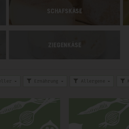
Schafskäse
Ziegenkäse
eller
Ernährung
Allergene
M