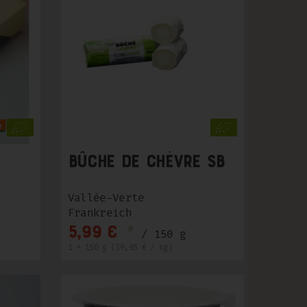
Bûche de Chèvre SB
Vallée-Verte
Frankreich
*
5,99 €
/ 150 g
1 * 150 g (39,95 € / kg)