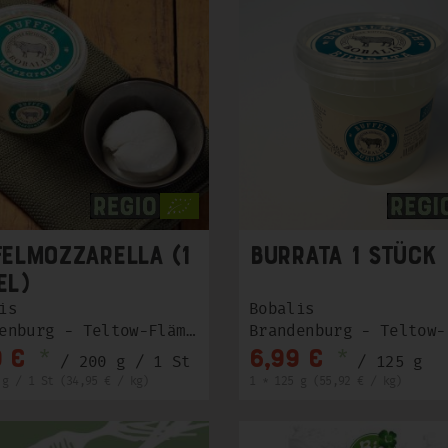
felmozzarella (1
Burrata 1 Stück
el)
is
Bobalis
Brandenburg - Teltow-Fläming
*
*
9 €
6,99 €
/ 200 g / 1 St
/ 125 g
 g / 1 St (34,95 € / kg)
1 * 125 g (55,92 € / kg)