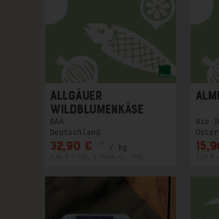
Allgäuer
Alm
Wildblumenkäse
ca.150g
BAA
Bio I
Deutschland
Öster
*
32,90 €
15,9
/ kg
4,94 € / Stk, 1 Stück ca. 150g
3,66 € 