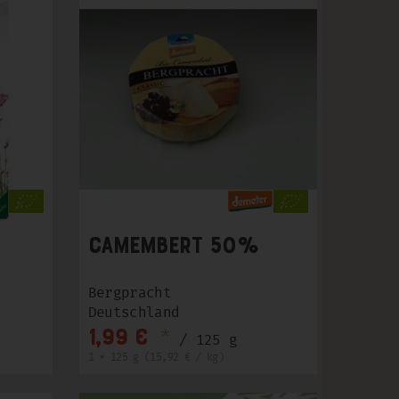
Camembert 50%
Bergpracht
Deutschland
*
1,99 €
/ 125 g
1 * 125 g (15,92 € / kg)