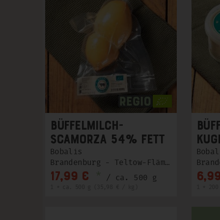
Büffelmilch-
Büf
Scamorza 54% Fett
Kug
i. Tr.
Bobalis
Bobal
Brandenburg - Teltow-Fläming
*
17,99 €
6,9
/ ca. 500 g
1 * ca. 500 g (35,98 € / kg)
1 * 200