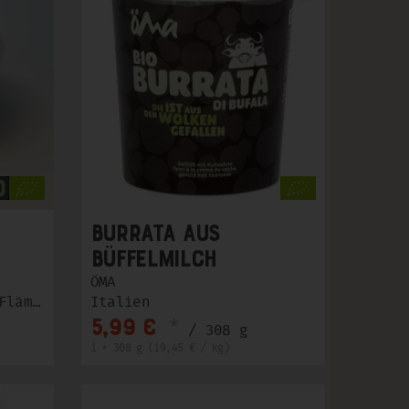
Burrata aus
Büffelmilch
ÖMA
Brandenburg - Teltow-Fläming
Italien
*
5,99 €
/ 308 g
1 * 308 g (19,45 € / kg)