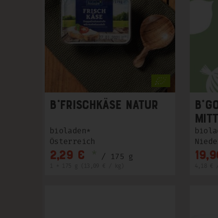
b*Frischkäse Natur
b*G
mitt
ca.
bioladen*
biola
Österreich
Niede
*
2,29 €
19,9
/ 175 g
1 * 175 g (13,09 € / kg)
4,18 € 