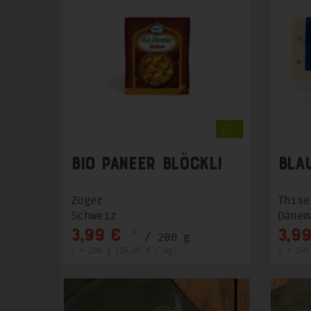
Bio Paneer Blöckli
Bla
Züger
Thise
Schweiz
Dänem
*
3,99 €
3,99
/ 200 g
1 * 200 g (19,95 € / kg)
1 * 150