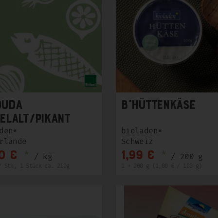
ouda
b*Hüttenkäse
elalt/pikant
210g
den*
bioladen*
rlande
Schweiz
*
*
0 €
1,99 €
/ kg
/ 200 g
/ Stk, 1 Stück ca. 210g
1 * 200 g (1,00 € / 100 g)