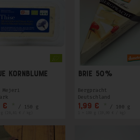
ue Kornblume
Brie 50%
 Mejeri
Bergpracht
ark
Deutschland
*
*
 €
1,99 €
/ 150 g
/ 100 g
 g (26,61 € / kg)
1 * 100 g (19,90 € / kg)