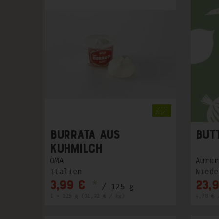
Burrata aus
But
Kuhmilch
ÖMA
Auror
Italien
Niede
*
3,99 €
23,
/ 125 g
1 * 125 g (31,92 € / kg)
4,78 € 