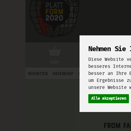
Nehmen Sie 
Diese Website v
Shop
Markthalle Neun
besseres Intern
besser an Ihre 
Neuheiten
Abverkauf
Obst
Gemüse
Milch, K
um Ergebnisse z
unsere Website 
Alle akzeptieren
From fa