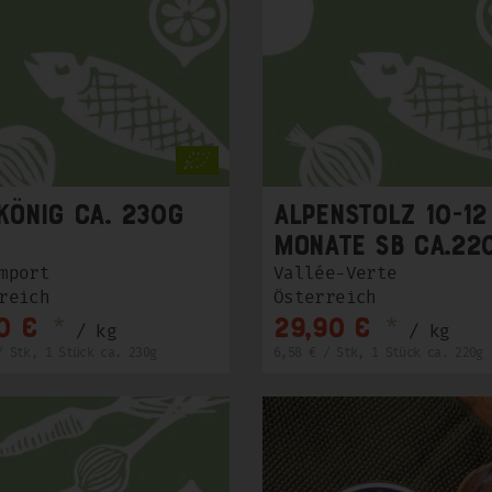
könig ca. 230g
Alpenstolz 10-12
Monate SB ca.22
mport
Vallée-Verte
reich
Österreich
*
*
0 €
29,90 €
/ kg
/ kg
/ Stk, 1 Stück ca. 230g
6,58 € / Stk, 1 Stück ca. 220g