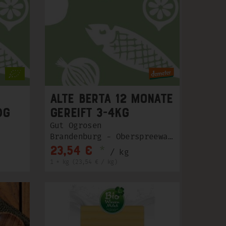
Alte Berta 12 Monate
0g
gereift 3-4kg
Gut Ogrosen
Brandenburg - Oberspreewald-Lausitz
*
23,54 €
/ kg
1 * kg (23,54 € / kg)