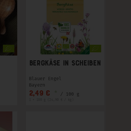
Bergkäse in Scheiben
Blauer Engel
Bayern
*
2,49 €
/ 100 g
1 * 100 g (24,90 € / kg)