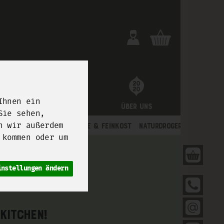
Ihnen ein
uture
Unsere Boxen
Über uns
Sie sehen,
n wir außerdem
kwaren
Trockenprodukte & Feinkost
Naturdrogerie
 kommen oder um
Dei
instellungen ändern
030
Sen
kitchen!