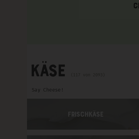
C
Käse
117 von 2093
Say Cheese!
Frischkäse