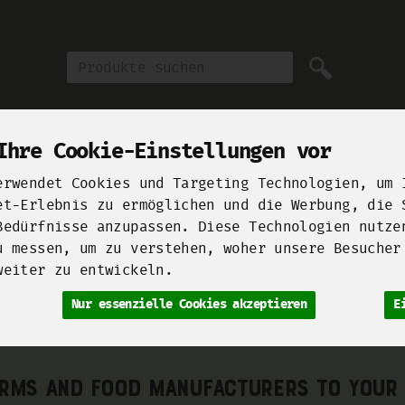
Produkt
Ihre Cookie-Einstellungen vor
erwendet Cookies und Targeting Technologien, um 
Unsere Höfe
Berliner Manufakturen
Startups for F
et-Erlebnis zu ermöglichen und die Werbung, die 
Bedürfnisse anzupassen. Diese Technologien nutze
äse & Eier
Vegane Welt
Fleisch, Wurst & Fisch
Brot & Bac
u messen, um zu verstehen, woher unsere Besucher
weiter zu entwickeln.
Nur essenzielle Cookies akzeptieren
E
For Chefs
rms and food manufacturers to your 