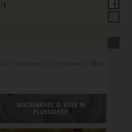
Fol
p
!
Fol
For
Bezeichnung
Preis
Artikelnummer
Molkenkäse & Käse in
Flüssigkeit