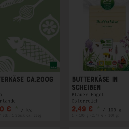
terkäse ca.200g
Butterkäse in
Scheiben
a
Blauer Engel
rlande
Österreich
*
*
90 €
2,49 €
/ kg
/ 100 g
/ Stk, 1 Stück ca. 200g
1 * 100 g (2,49 € / 100 g)